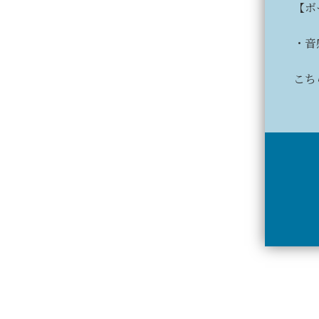
【ボ
・音
こち