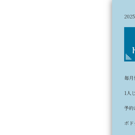
2025
毎月
1人
予約
ボド