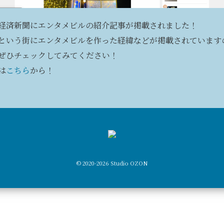
経済新聞にエンタメビルの紹介記事が掲載されました！
という街にエンタメビルを作った経緯などが掲載されています
ぜひチェックしてみてください！
は
こちら
から！
© 2020-2026 Studio OZON