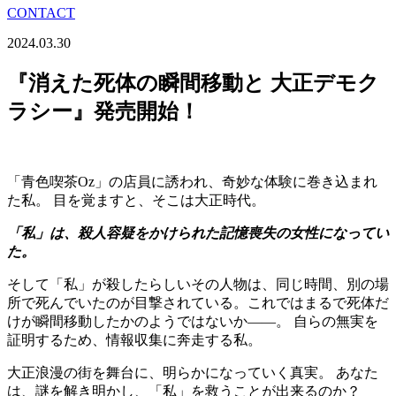
CONTACT
2024.03.30
『消えた死体の瞬間移動と 大正デモク
ラシー』発売開始！
「青色喫茶Oz」の店員に誘われ、奇妙な体験に巻き込まれ
た私。 目を覚ますと、そこは大正時代。
「私」は、殺人容疑をかけられた記憶喪失の女性になってい
た。
そして「私」が殺したらしいその人物は、同じ時間、別の場
所で死んでいたのが目撃されている。これではまるで死体だ
けが瞬間移動したかのようではないか――。 自らの無実を
証明するため、情報収集に奔走する私。
大正浪漫の街を舞台に、明らかになっていく真実。 あなた
は、謎を解き明かし、「私」を救うことが出来るのか？